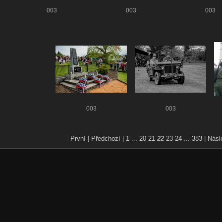
003
003
003
003
003
První
|
Předchozí
|
1
...
20
21
22
23
24
...
383
|
Násl