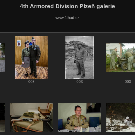
4th Armored Division Plzeň galerie
www.4thad.cz
003
003
003