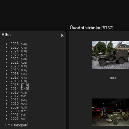
Úvodní stránka
5737
Alba
2026
241
2025
243
2024
157
2023
273
2022
204
2021
221
2020
150
2019
292
2018
300
2017
549
003
2016
431
2015
718
2014
145
2013
418
2012
86
2011
489
2010
527
2009
117
2008
77
2007
54
2006
45
5750 fotografií