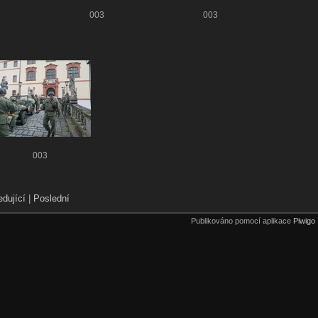
003
003
003
edující
|
Poslední
Publikováno pomocí aplikace
Piwigo