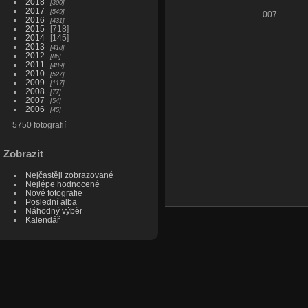
2018
300
2017
549
007
2016
431
2015
718
2014
145
2013
418
2012
86
2011
489
2010
527
2009
117
2008
77
2007
54
2006
45
5750 fotografií
Zobrazit
Nejčastěji zobrazované
Nejlépe hodnocené
Nové fotografie
Poslední alba
Náhodný výběr
Kalendář