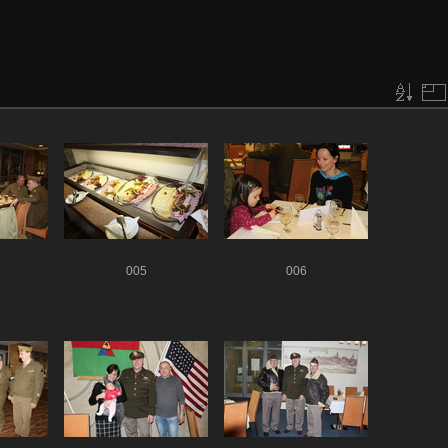
005
006