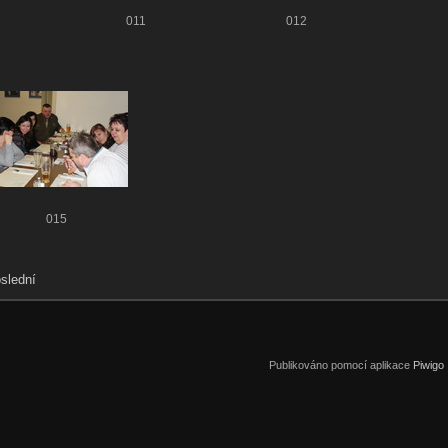
011
012
015
slední
Publikováno pomocí aplikace
Piwigo