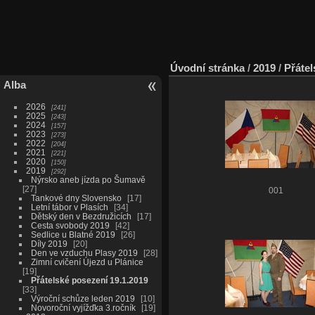
Úvodní stránka
/
2019
/
Přátel
Alba
2026
241
2025
243
2024
157
2023
273
2022
204
2021
221
2020
150
2019
292
Nýrsko aneb jízda po Šumavě
27
001
Tankové dny Slovensko
17
Letní tábor v Plasích
34
Dětský den v Bezdružicích
17
Cesta svobody 2019
42
Sedlice u Blatné 2019
26
Díly 2019
20
Den ve vzduchu Plasy 2019
28
Zimní cvičení Újezd u Plánice
19
Přátelské posezení 19.1.2019
33
Výroční schůze leden 2019
10
Novoroční vyjížďka 3.ročník
19