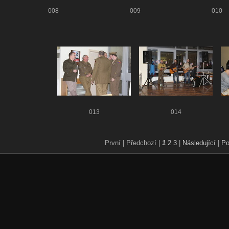
008
009
010
013
014
První |
Předchozí |
1
2
3
|
Následující
|
Po