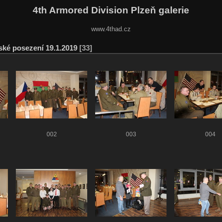
4th Armored Division Plzeň galerie
www.4thad.cz
ské posezení 19.1.2019
33
002
003
004