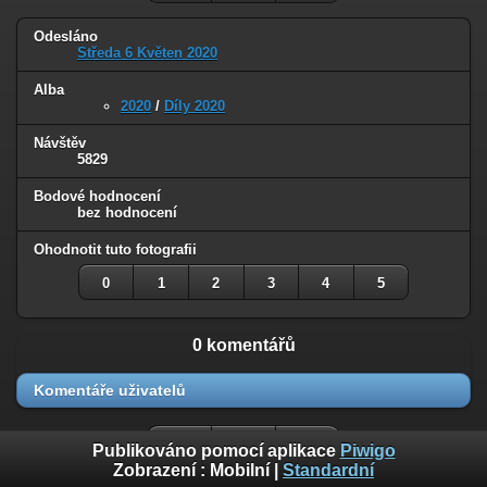
Odesláno
Středa 6 Květen 2020
Alba
2020
/
Díly 2020
Návštěv
5829
Bodové hodnocení
bez hodnocení
Ohodnotit tuto fotografii
0
1
2
3
4
5
0 komentářů
Komentáře uživatelů
Publikováno pomocí aplikace
Piwigo
Zobrazení :
Mobilní
|
Standardní