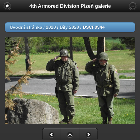
4th Armored Division Plzeň galerie
Úvodní stránka
/
2020
/
Díly 2020
/
DSCF9944