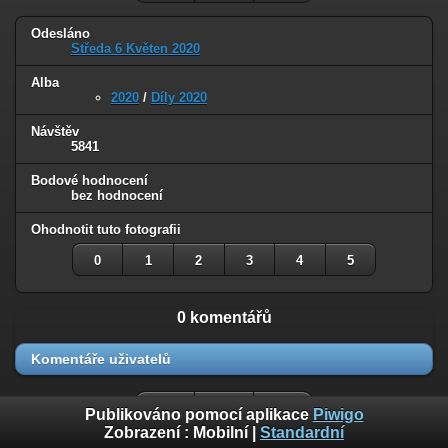
Odesláno
Středa 6 Květen 2020
Alba
2020
/
Díly 2020
Návštěv
5841
Bodové hodnocení
bez hodnocení
Ohodnotit tuto fotografii
0
1
2
3
4
5
0 komentářů
Komentáře uživatelů
Publikováno pomocí aplikace
Piwigo
Zobrazení :
Mobilní
|
Standardní