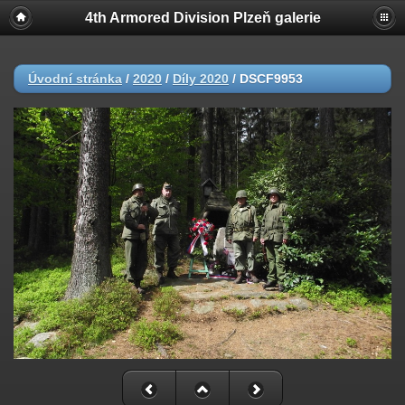
4th Armored Division Plzeň galerie
Úvodní stránka
/
2020
/
Díly 2020
/
DSCF9953