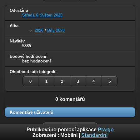
Odesláno
Středa 6 Květen 2020
Alba
2020
/
Díly 2020
Návštěv
5885
Bodové hodnocení
bez hodnocení
Ohodnotit tuto fotografii
0
1
2
3
4
5
0 komentářů
Komentáře uživatelů
Publikováno pomocí aplikace
Piwigo
Zobrazení :
Mobilní
|
Standardní