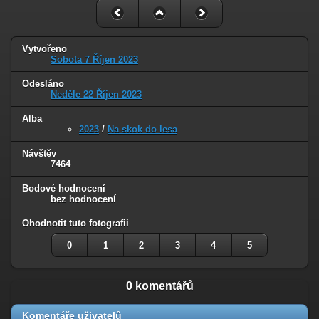
Vytvořeno
Sobota 7 Říjen 2023
Odesláno
Neděle 22 Říjen 2023
Alba
2023
/
Na skok do lesa
Návštěv
7464
Bodové hodnocení
bez hodnocení
Ohodnotit tuto fotografii
0
1
2
3
4
5
0 komentářů
Komentáře uživatelů