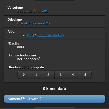
Vytvořeno
Sobota 18 Únor 2023
Odesláno
Čtvrtek 9 Březen 2023
Alba
2023
/
Zimní cvičení Díly
Návštěv
8014
Bodové hodnocení
bez hodnocení
Ohodnotit tuto fotografii
0
1
2
3
4
5
0 komentářů
Komentáře uživatelů