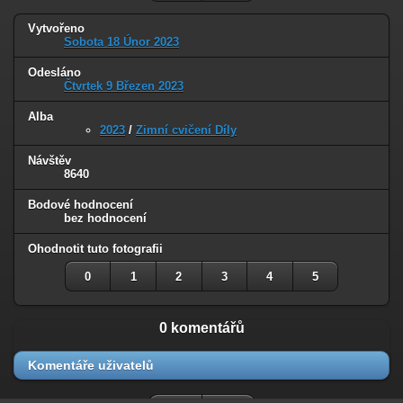
Vytvořeno
Sobota 18 Únor 2023
Odesláno
Čtvrtek 9 Březen 2023
Alba
2023
/
Zimní cvičení Díly
Návštěv
8640
Bodové hodnocení
bez hodnocení
Ohodnotit tuto fotografii
0
1
2
3
4
5
0 komentářů
Komentáře uživatelů