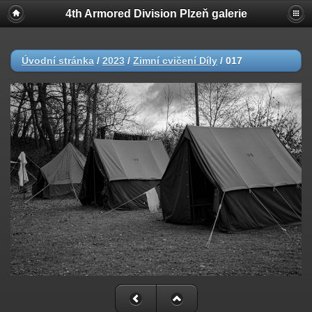
4th Armored Division Plzeň galerie
Úvodní stránka
/
2023
/
Zimní cvičení Díly
/
017